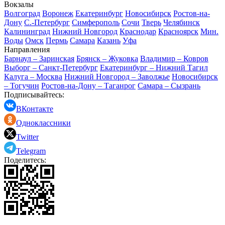
Вокзалы
Волгоград
Воронеж
Екатеринбург
Новосибирск
Ростов-на-
Дону
С.-Петербург
Симферополь
Сочи
Тверь
Челябинск
Калининград
Нижний Новгород
Краснодар
Красноярск
Мин.
Воды
Омск
Пермь
Самара
Казань
Уфа
Направления
Барнаул – Заринская
Брянск – Жуковка
Владимир – Ковров
Выборг – Санкт-Петербург
Екатеринбург – Нижний Тагил
Калуга – Москва
Нижний Новгород – Заволжье
Новосибирск
– Тогучин
Ростов-на-Дону – Таганрог
Самара – Сызрань
Подписывайтесь:
ВКонтакте
Одноклассники
Twitter
Telegram
Поделитесь: