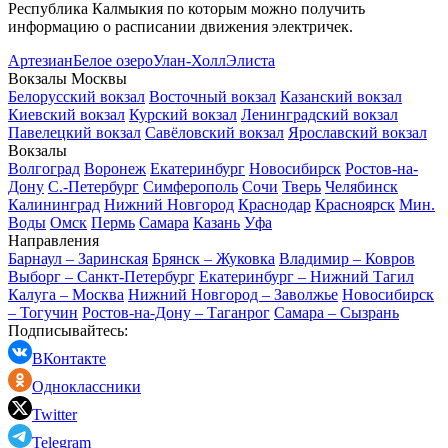
Республика Калмыкия по которым можно получить
информацию о расписании движения электричек.
Артезиан
Белое озеро
Улан-Холл
Элиста
Вокзалы Москвы
Белорусский вокзал
Восточный вокзал
Казанский вокзал
Киевский вокзал
Курский вокзал
Ленинградский вокзал
Павелецкий вокзал
Савёловский вокзал
Ярославский вокзал
Вокзалы
Волгоград
Воронеж
Екатеринбург
Новосибирск
Ростов-на-
Дону
С.-Петербург
Симферополь
Сочи
Тверь
Челябинск
Калининград
Нижний Новгород
Краснодар
Красноярск
Мин.
Воды
Омск
Пермь
Самара
Казань
Уфа
Направления
Барнаул – Заринская
Брянск – Жуковка
Владимир – Ковров
Выборг – Санкт-Петербург
Екатеринбург – Нижний Тагил
Калуга – Москва
Нижний Новгород – Заволжье
Новосибирск
– Тогучин
Ростов-на-Дону – Таганрог
Самара – Сызрань
Подписывайтесь:
ВКонтакте
Одноклассники
Twitter
Telegram