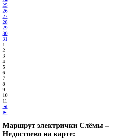
25
26
27
28
29
30
31
1
2
3
4
5
6
7
8
9
10
11
◄
►
Маршрут электрички Слёмы –
Недостоево на карте: