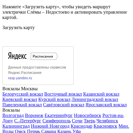
Нажмите «Загрузить карту», чтобы увидеть маршрут
электрички Слёмы – Недостоево и активировать управление
картой.
Загрузить карту
Вокзалы Москвы
Белорусский вокзал
Восточный вокзал
Казанский вокзал
Киевский вокзал
Курский вокзал
Ленинградский вокзал
Павелецкий вокзал
Савёловский вокзал
Ярославский вокзал
Вокзалы
Волгоград
Воронеж
Екатеринбург
Новосибирск
Ростов-на-
Дону
С.-Петербург
Симферополь
Сочи
Тверь
Челябинск
Калининград
Нижний Новгород
Краснодар
Красноярск
Мин.
Воды
Омск
Пермь
Самара
Казань
Уфа