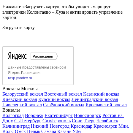
Нажмите «Загрузить карту», чтобы увидеть маршрут
электрички Колонтаево – Яуза и активировать управление
картой.
Загрузить карту
Вокзалы Москвы
Белорусский вокзал
Восточный вокзал
Казанский вокзал
Киевский вокзал
Курский вокзал
Ленинградский вокзал
Павелецкий вокзал
Савёловский вокзал
Ярославский вокзал
Вокзалы
Волгоград
Воронеж
Екатеринбург
Новосибирск
Ростов-на-
Дону
С.-Петербург
Симферополь
Сочи
Тверь
Челябинск
Калининград
Нижний Новгород
Краснодар
Красноярск
Мин.
Воды
Омск
Пермь
Самара
Казань
Уфа