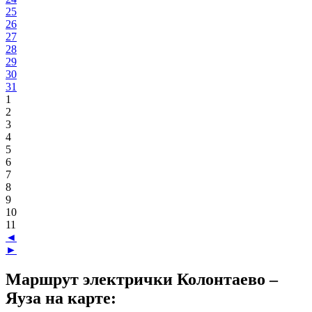
25
26
27
28
29
30
31
1
2
3
4
5
6
7
8
9
10
11
◄
►
Маршрут электрички Колонтаево –
Яуза на карте: