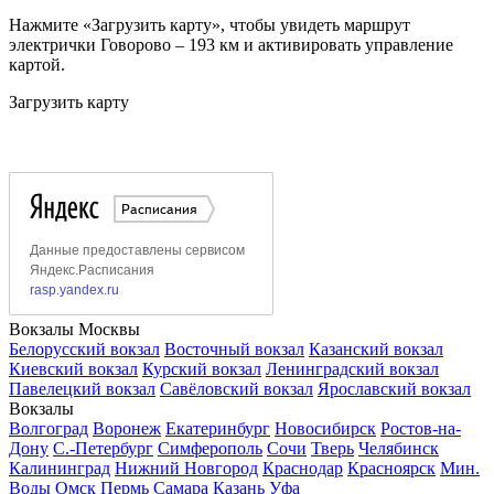
Нажмите «Загрузить карту», чтобы увидеть маршрут
электрички Говорово – 193 км и активировать управление
картой.
Загрузить карту
Вокзалы Москвы
Белорусский вокзал
Восточный вокзал
Казанский вокзал
Киевский вокзал
Курский вокзал
Ленинградский вокзал
Павелецкий вокзал
Савёловский вокзал
Ярославский вокзал
Вокзалы
Волгоград
Воронеж
Екатеринбург
Новосибирск
Ростов-на-
Дону
С.-Петербург
Симферополь
Сочи
Тверь
Челябинск
Калининград
Нижний Новгород
Краснодар
Красноярск
Мин.
Воды
Омск
Пермь
Самара
Казань
Уфа