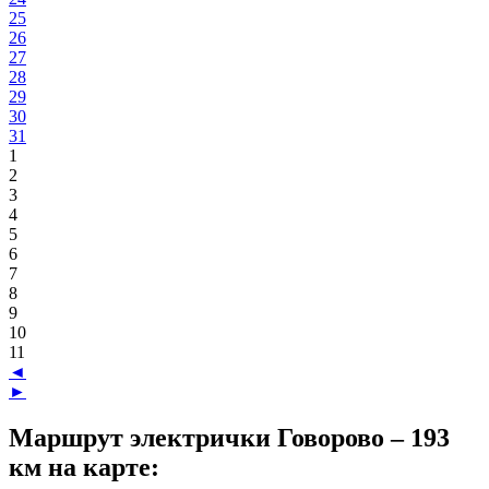
25
26
27
28
29
30
31
1
2
3
4
5
6
7
8
9
10
11
◄
►
Маршрут электрички Говорово – 193
км на карте: