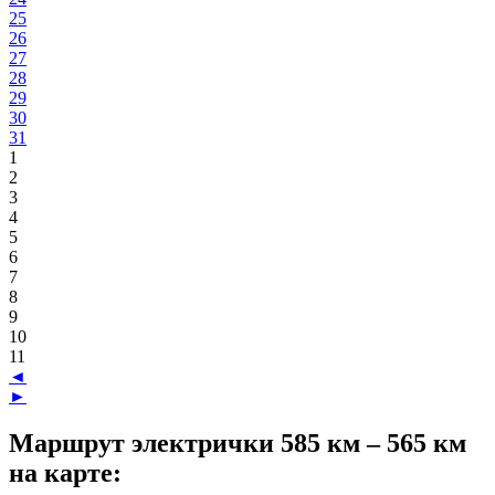
25
26
27
28
29
30
31
1
2
3
4
5
6
7
8
9
10
11
◄
►
Маршрут электрички 585 км – 565 км
на карте: