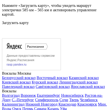
Нажмите «Загрузить карту», чтобы увидеть маршрут
электрички 585 км – 565 км и активировать управление
картой.
Загрузить карту
Вокзалы Москвы
Белорусский вокзал
Восточный вокзал
Казанский вокзал
Киевский вокзал
Курский вокзал
Ленинградский вокзал
Павелецкий вокзал
Савёловский вокзал
Ярославский вокзал
Вокзалы
Волгоград
Воронеж
Екатеринбург
Новосибирск
Ростов-на-
Дону
С.-Петербург
Симферополь
Сочи
Тверь
Челябинск
Калининград
Нижний Новгород
Краснодар
Красноярск
Мин.
Воды
Омск
Пермь
Самара
Казань
Уфа