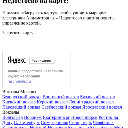
Недостоево на карте:
Нажмите «Загрузить карту», чтобы увидеть маршрут
электрички Авиамоторная – Недостоево и активировать
управление картой.
Загрузить карту
Вокзалы Москвы
Белорусский вокзал
Восточный вокзал
Казанский вокзал
Киевский вокзал
Курский вокзал
Ленинградский вокзал
Павелецкий вокзал
Савёловский вокзал
Ярославский вокзал
Вокзалы
Волгоград
Воронеж
Екатеринбург
Новосибирск
Ростов-на-
Дону
С.-Петербург
Симферополь
Сочи
Тверь
Челябинск
Калининград
Нижний Новгород
Краснодар
Красноярск
Мин.