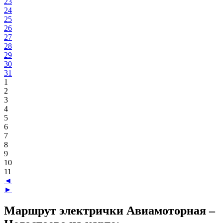
23
24
25
26
27
28
29
30
31
1
2
3
4
5
6
7
8
9
10
11
◄
►
Маршрут электрички Авиамоторная –