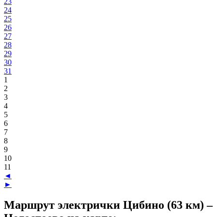
23
24
25
26
27
28
29
30
31
1
2
3
4
5
6
7
8
9
10
11
◄
►
Маршрут электрички Цибино (63 км) –