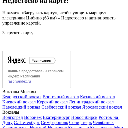
Недостоево на карте:
Нажмите «Загрузить карту», чтобы увидеть маршрут
электрички Цибино (63 км) – Недостоево и активировать
управление картой.
Загрузить карту
Вокзалы Москвы
Белорусский вокзал
Восточный вокзал
Казанский вокзал
Киевский вокзал
Курский вокзал
Ленинградский вокзал
Павелецкий вокзал
Савёловский вокзал
Ярославский вокзал
Вокзалы
Волгоград
Воронеж
Екатеринбург
Новосибирск
Ростов-на-
Дону
С.-Петербург
Симферополь
Сочи
Тверь
Челябинск
Калининград
Нижний Новгород
Краснодар
Красноярск
Мин.