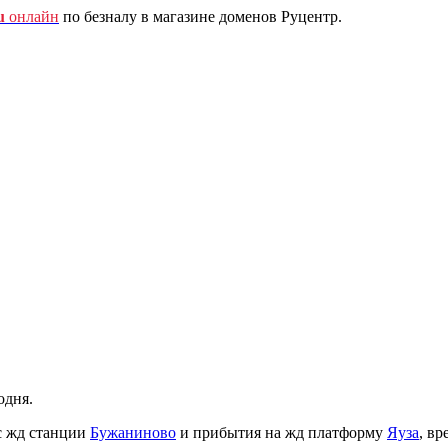
u
онлайн
по безналу в магазине доменов Руцентр.
одня.
с жд станции
Бужаниново
и прибытия на жд платформу
Яуза
, вр