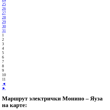
25
26
27
28
29
30
31
1
2
3
4
5
6
7
8
9
10
11
◄
►
Маршрут электрички Монино – Яуза
на карте: