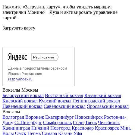
Нажмите «Загрузить карту», чтобы увидеть маршрут
электрички Монино – Яуза и активировать управление
картой.
Загрузить карту
Вокзалы Москвы
Белорусский вокзал
Восточный вокзал
Казанский вокзал
Киевский вокзал
Курский вокзал
Ленинградский вокзал
Павелецкий вокзал
Савёловский вокзал
Ярославский вокзал
Вокзалы
Волгоград
Воронеж
Екатеринбург
Новосибирск
Ростов-на-
Дону
С.-Петербург
Симферополь
Сочи
Тверь
Челябинск
Калининград
Нижний Новгород
Краснодар
Красноярск
Мин.
Воды
Омск
Пермь
Самара
Казань
Уфа