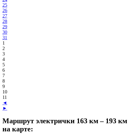
25
26
27
28
29
30
31
1
2
3
4
5
6
7
8
9
10
11
◄
►
Маршрут электрички 163 км – 193 км
на карте: