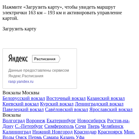
Нажмите «Загрузить карту», чтобы увидеть маршрут
электрички 163 км – 193 км и активировать управление
картой.
Загрузить карту
Вокзалы Москвы
Белорусский вокзал
Восточный вокзал
Казанский вокзал
Киевский вокзал
Курский вокзал
Ленинградский вокзал
Павелецкий вокзал
Савёловский вокзал
Ярославский вокзал
Вокзалы
Волгоград
Воронеж
Екатеринбург
Новосибирск
Ростов-на-
Дону
С.-Петербург
Симферополь
Сочи
Тверь
Челябинск
Калининград
Нижний Новгород
Краснодар
Красноярск
Мин.
Воды
Омск
Пермь
Самара
Казань
Уфа