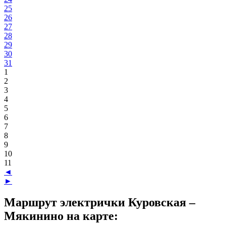
25
26
27
28
29
30
31
1
2
3
4
5
6
7
8
9
10
11
◄
►
Маршрут электрички Куровская –
Мякинино на карте: