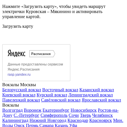
Нажмите «Загрузить карту», чтобы увидеть маршрут
электрички Куровская – Мякинино и активировать
управление картой.
Загрузить карту
Вокзалы Москвы
Белорусский вокзал
Восточный вокзал
Казанский вокзал
Киевский вокзал
Курский вокзал
Ленинградский вокзал
Павелецкий вокзал
Савёловский вокзал
Ярославский вокзал
Вокзалы
Волгоград
Воронеж
Екатеринбург
Новосибирск
Ростов-на-
Дону
С.-Петербург
Симферополь
Сочи
Тверь
Челябинск
Калининград
Нижний Новгород
Краснодар
Красноярск
Мин.
Воды
Омск
Пермь
Самара
Казань
Уфа