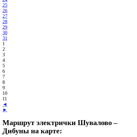
25
26
27
28
29
30
31
1
2
3
4
5
6
7
8
9
10
11
◄
►
Маршрут электрички Шувалово –
Дибуны на карте: