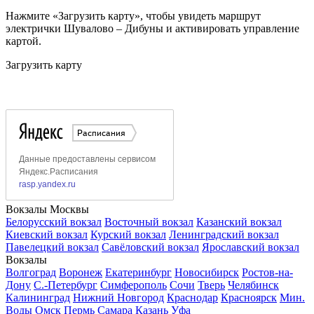
Нажмите «Загрузить карту», чтобы увидеть маршрут
электрички Шувалово – Дибуны и активировать управление
картой.
Загрузить карту
Вокзалы Москвы
Белорусский вокзал
Восточный вокзал
Казанский вокзал
Киевский вокзал
Курский вокзал
Ленинградский вокзал
Павелецкий вокзал
Савёловский вокзал
Ярославский вокзал
Вокзалы
Волгоград
Воронеж
Екатеринбург
Новосибирск
Ростов-на-
Дону
С.-Петербург
Симферополь
Сочи
Тверь
Челябинск
Калининград
Нижний Новгород
Краснодар
Красноярск
Мин.
Воды
Омск
Пермь
Самара
Казань
Уфа