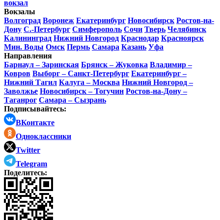
вокзал
Вокзалы
Волгоград
Воронеж
Екатеринбург
Новосибирск
Ростов-на-
Дону
С.-Петербург
Симферополь
Сочи
Тверь
Челябинск
Калининград
Нижний Новгород
Краснодар
Красноярск
Мин. Воды
Омск
Пермь
Самара
Казань
Уфа
Направления
Барнаул – Заринская
Брянск – Жуковка
Владимир –
Ковров
Выборг – Санкт-Петербург
Екатеринбург –
Нижний Тагил
Калуга – Москва
Нижний Новгород –
Заволжье
Новосибирск – Тогучин
Ростов-на-Дону –
Таганрог
Самара – Сызрань
Подписывайтесь:
ВКонтакте
Одноклассники
Twitter
Telegram
Поделитесь: