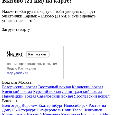
Бызово (21 км) на карте:
Нажмите «Загрузить карту», чтобы увидеть маршрут
электрички Карлык – Бызово (21 км) и активировать
управление картой.
Загрузить карту
Вокзалы Москвы
Белорусский вокзал
Восточный вокзал
Казанский вокзал
Киевский вокзал
Курский вокзал
Ленинградский вокзал
Павелецкий вокзал
Савёловский вокзал
Ярославский вокзал
Вокзалы
Волгоград
Воронеж
Екатеринбург
Новосибирск
Ростов-на-
Дону
С.-Петербург
Симферополь
Сочи
Тверь
Челябинск
Калининград
Нижний Новгород
Краснодар
Красноярск
Мин.