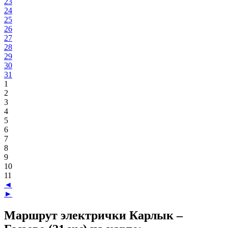
23
24
25
26
27
28
29
30
31
1
2
3
4
5
6
7
8
9
10
11
◄
►
Маршрут электрички Карлык –