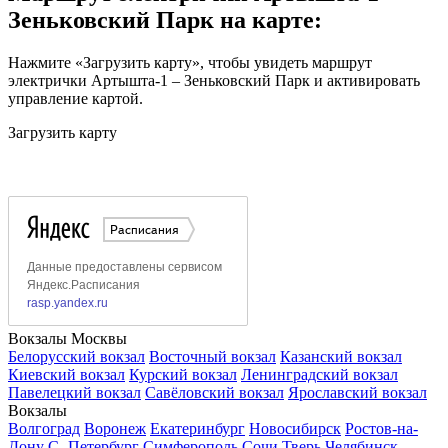
Зеньковский Парк на карте:
Нажмите «Загрузить карту», чтобы увидеть маршрут
электрички Артышта-1 – Зеньковский Парк и активировать
управление картой.
Загрузить карту
Вокзалы Москвы
Белорусский вокзал
Восточный вокзал
Казанский вокзал
Киевский вокзал
Курский вокзал
Ленинградский вокзал
Павелецкий вокзал
Савёловский вокзал
Ярославский вокзал
Вокзалы
Волгоград
Воронеж
Екатеринбург
Новосибирск
Ростов-на-
Дону
С.-Петербург
Симферополь
Сочи
Тверь
Челябинск