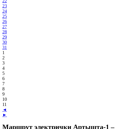
22
23
24
25
26
27
28
29
30
31
1
2
3
4
5
6
7
8
9
10
11
◄
►
Маршрут электрички Артышта-1 –