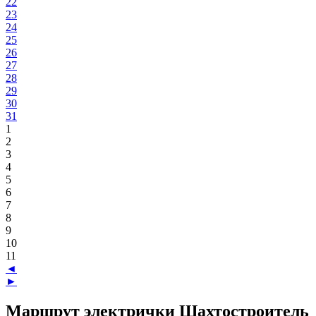
22
23
24
25
26
27
28
29
30
31
1
2
3
4
5
6
7
8
9
10
11
◄
►
Маршрут электрички Шахтостроитель