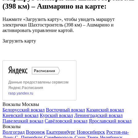
(398 км) – Ашмарино на карте:
Нажмите «Загрузить карту», чтобы увидеть маршрут
электрички Шахтостроитель (398 км) – Ашмарино и
активировать управление картой.
Загрузить карту
Вокзалы Москвы
Белорусский вокзал
Восточный вокзал
Казанский вокзал
Киевский вокзал
Курский вокзал
Ленинградский вокзал
Павелецкий вокзал
Савёловский вокзал
Ярославский вокзал
Вокзалы
Волгоград
Воронеж
Екатеринбург
Новосибирск
Ростов-на-
Дону
С.-Петербург
Симферополь
Сочи
Тверь
Челябинск