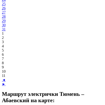
25
26
27
28
29
30
31
1
2
3
4
5
6
7
8
9
10
11
◄
►
Маршрут электрички Тюмень –
Абаевский на карте: