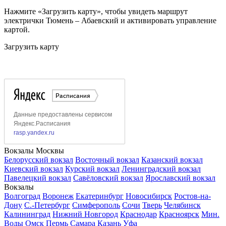
Нажмите «Загрузить карту», чтобы увидеть маршрут
электрички Тюмень – Абаевский и активировать управление
картой.
Загрузить карту
Вокзалы Москвы
Белорусский вокзал
Восточный вокзал
Казанский вокзал
Киевский вокзал
Курский вокзал
Ленинградский вокзал
Павелецкий вокзал
Савёловский вокзал
Ярославский вокзал
Вокзалы
Волгоград
Воронеж
Екатеринбург
Новосибирск
Ростов-на-
Дону
С.-Петербург
Симферополь
Сочи
Тверь
Челябинск
Калининград
Нижний Новгород
Краснодар
Красноярск
Мин.
Воды
Омск
Пермь
Самара
Казань
Уфа