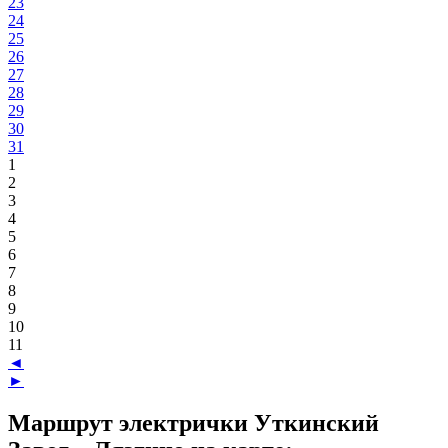
23
24
25
26
27
28
29
30
31
1
2
3
4
5
6
7
8
9
10
11
◄
►
Маршрут электрички Уткинский