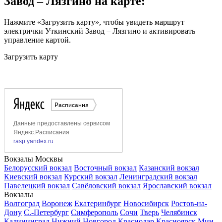
Завод – Лязгино на карте:
Нажмите «Загрузить карту», чтобы увидеть маршрут
электрички Уткинский Завод – Лязгино и активировать
управление картой.
Загрузить карту
Вокзалы Москвы
Белорусский вокзал
Восточный вокзал
Казанский вокзал
Киевский вокзал
Курский вокзал
Ленинградский вокзал
Павелецкий вокзал
Савёловский вокзал
Ярославский вокзал
Вокзалы
Волгоград
Воронеж
Екатеринбург
Новосибирск
Ростов-на-
Дону
С.-Петербург
Симферополь
Сочи
Тверь
Челябинск
Калининград
Нижний Новгород
Краснодар
Красноярск
Мин.