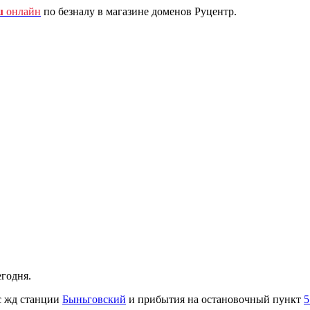
u
онлайн
по безналу в магазине доменов Руцентр.
егодня.
с жд станции
Быньговский
и прибытия на остановочный пункт
5