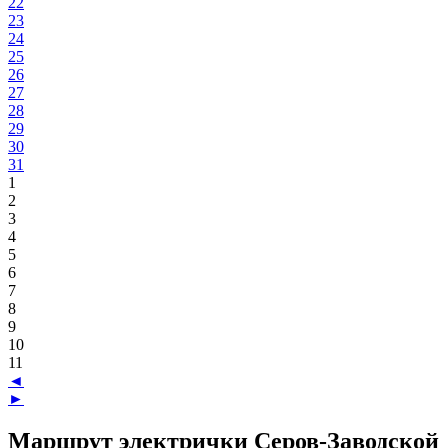
22
23
24
25
26
27
28
29
30
31
1
2
3
4
5
6
7
8
9
10
11
◄
►
Маршрут электрички Серов-Заводской