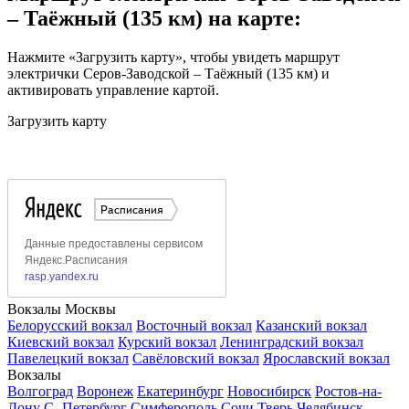
– Таёжный (135 км) на карте:
Нажмите «Загрузить карту», чтобы увидеть маршрут
электрички Серов-Заводской – Таёжный (135 км) и
активировать управление картой.
Загрузить карту
Вокзалы Москвы
Белорусский вокзал
Восточный вокзал
Казанский вокзал
Киевский вокзал
Курский вокзал
Ленинградский вокзал
Павелецкий вокзал
Савёловский вокзал
Ярославский вокзал
Вокзалы
Волгоград
Воронеж
Екатеринбург
Новосибирск
Ростов-на-
Дону
С.-Петербург
Симферополь
Сочи
Тверь
Челябинск