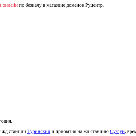
u
онлайн
по безналу в магазине доменов Руцентр.
годня.
с жд станции
Туринский
и прибытия на жд станцию
Сузгун
, вре