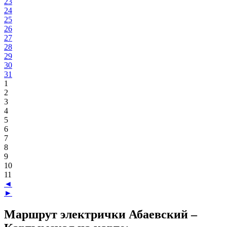
23
24
25
26
27
28
29
30
31
1
2
3
4
5
6
7
8
9
10
11
◄
►
Маршрут электрички Абаевский –