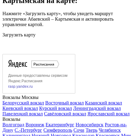
Картымская на карте:
Нажмите «Загрузить карту», чтобы увидеть маршрут
электрички Абаевский – Картымская и активировать
управление картой.
Загрузить карту
Вокзалы Москвы
Белорусский вокзал
Восточный вокзал
Казанский вокзал
Киевский вокзал
Курский вокзал
Ленинградский вокзал
Павелецкий вокзал
Савёловский вокзал
Ярославский вокзал
Вокзалы
Волгоград
Воронеж
Екатеринбург
Новосибирск
Ростов-на-
Дону
С.-Петербург
Симферополь
Сочи
Тверь
Челябинск
Калининград
Нижний Новгород
Краснодар
Красноярск
Мин.