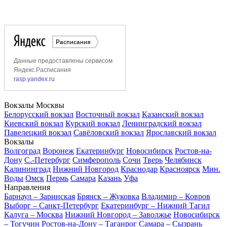
Вокзалы Москвы
Белорусский вокзал
Восточный вокзал
Казанский вокзал
Киевский вокзал
Курский вокзал
Ленинградский вокзал
Павелецкий вокзал
Савёловский вокзал
Ярославский вокзал
Вокзалы
Волгоград
Воронеж
Екатеринбург
Новосибирск
Ростов-на-
Дону
С.-Петербург
Симферополь
Сочи
Тверь
Челябинск
Калининград
Нижний Новгород
Краснодар
Красноярск
Мин.
Воды
Омск
Пермь
Самара
Казань
Уфа
Направления
Барнаул – Заринская
Брянск – Жуковка
Владимир – Ковров
Выборг – Санкт-Петербург
Екатеринбург – Нижний Тагил
Калуга – Москва
Нижний Новгород – Заволжье
Новосибирск
– Тогучин
Ростов-на-Дону – Таганрог
Самара – Сызрань