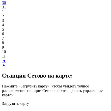
30
31
1
2
3
4
5
6
7
8
9
10
11
◄
►
Станция Сетово на карте:
Нажмите «Загрузить карту», чтобы увидеть точное
расположение станции Сетово и активировать управление
картой.
Загрузить карту