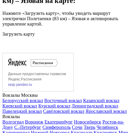
км) – Язовая на карте:
Нажмите «Загрузить карту», чтобы увидеть маршрут
электрички Полетаенки (83 км) – Язовая и активировать
управление картой.
Загрузить карту
Вокзалы Москвы
Белорусский вокзал
Восточный вокзал
Казанский вокзал
Киевский вокзал
Курский вокзал
Ленинградский вокзал
Павелецкий вокзал
Савёловский вокзал
Ярославский вокзал
Вокзалы
Волгоград
Воронеж
Екатеринбург
Новосибирск
Ростов-на-
Дону
С.-Петербург
Симферополь
Сочи
Тверь
Челябинск
Калининград
Нижний Новгород
Краснодар
Красноярск
Мин.