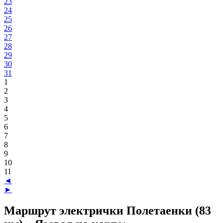
23
24
25
26
27
28
29
30
31
1
2
3
4
5
6
7
8
9
10
11
◄
►
Маршрут электрички Полетаенки (83