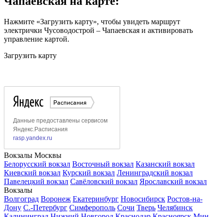
Чапаевская на карте:
Нажмите «Загрузить карту», чтобы увидеть маршрут
электрички Чусоводострой – Чапаевская и активировать
управление картой.
Загрузить карту
Вокзалы Москвы
Белорусский вокзал
Восточный вокзал
Казанский вокзал
Киевский вокзал
Курский вокзал
Ленинградский вокзал
Павелецкий вокзал
Савёловский вокзал
Ярославский вокзал
Вокзалы
Волгоград
Воронеж
Екатеринбург
Новосибирск
Ростов-на-
Дону
С.-Петербург
Симферополь
Сочи
Тверь
Челябинск
Калининград
Нижний Новгород
Краснодар
Красноярск
Мин.