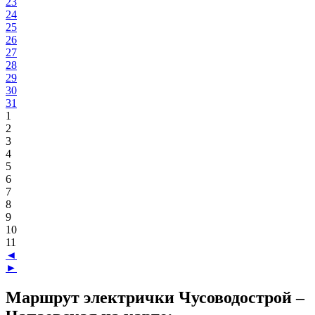
23
24
25
26
27
28
29
30
31
1
2
3
4
5
6
7
8
9
10
11
◄
►
Маршрут электрички Чусоводострой –