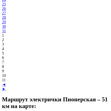
25
26
27
28
29
30
31
1
2
3
4
5
6
7
8
9
10
11
◄
►
Маршрут электрички Пионерская – 51
км на карте: