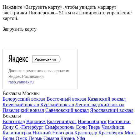
Нажмите «Загрузить карту», чтобы увидеть маршрут
электрички Пионерская – 51 км и активировать управление
картой.
Загрузить карту
Вокзалы Москвы
Белорусский вокзал
Восточный вокзал
Казанский вокзал
Киевский вокзал
Курский вокзал
Ленинградский вокзал
Павелецкий вокзал
Савёловский вокзал
Ярославский вокзал
Вокзалы
Волгоград
Воронеж
Екатеринбург
Новосибирск
Ростов-на-
Дону
С.-Петербург
Симферополь
Сочи
Тверь
Челябинск
Калининград
Нижний Новгород
Краснодар
Красноярск
Мин.
Воды
Омск
Пермь
Самара
Казань
Уфа