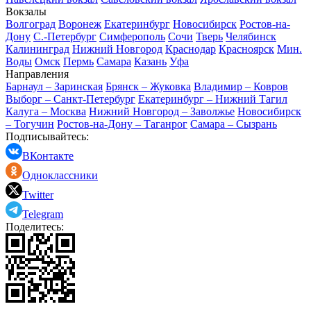
Вокзалы
Волгоград
Воронеж
Екатеринбург
Новосибирск
Ростов-на-
Дону
С.-Петербург
Симферополь
Сочи
Тверь
Челябинск
Калининград
Нижний Новгород
Краснодар
Красноярск
Мин.
Воды
Омск
Пермь
Самара
Казань
Уфа
Направления
Барнаул – Заринская
Брянск – Жуковка
Владимир – Ковров
Выборг – Санкт-Петербург
Екатеринбург – Нижний Тагил
Калуга – Москва
Нижний Новгород – Заволжье
Новосибирск
– Тогучин
Ростов-на-Дону – Таганрог
Самара – Сызрань
Подписывайтесь:
ВКонтакте
Одноклассники
Twitter
Telegram
Поделитесь: