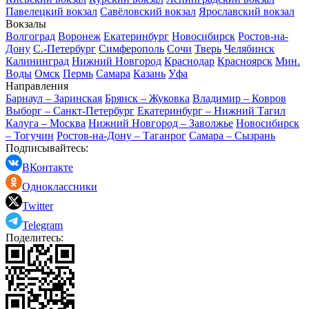
Павелецкий вокзал
Савёловский вокзал
Ярославский вокзал
Вокзалы
Волгоград
Воронеж
Екатеринбург
Новосибирск
Ростов-на-
Дону
С.-Петербург
Симферополь
Сочи
Тверь
Челябинск
Калининград
Нижний Новгород
Краснодар
Красноярск
Мин.
Воды
Омск
Пермь
Самара
Казань
Уфа
Направления
Барнаул – Заринская
Брянск – Жуковка
Владимир – Ковров
Выборг – Санкт-Петербург
Екатеринбург – Нижний Тагил
Калуга – Москва
Нижний Новгород – Заволжье
Новосибирск
– Тогучин
Ростов-на-Дону – Таганрог
Самара – Сызрань
Подписывайтесь:
ВКонтакте
Одноклассники
Twitter
Telegram
Поделитесь: