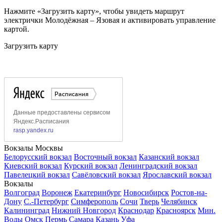
Нажмите «Загрузить карту», чтобы увидеть маршрут
электрички Молодёжная – Язовая и активировать управление
картой.
Загрузить карту
Вокзалы Москвы
Белорусский вокзал
Восточный вокзал
Казанский вокзал
Киевский вокзал
Курский вокзал
Ленинградский вокзал
Павелецкий вокзал
Савёловский вокзал
Ярославский вокзал
Вокзалы
Волгоград
Воронеж
Екатеринбург
Новосибирск
Ростов-на-
Дону
С.-Петербург
Симферополь
Сочи
Тверь
Челябинск
Калининград
Нижний Новгород
Краснодар
Красноярск
Мин.
Воды
Омск
Пермь
Самара
Казань
Уфа