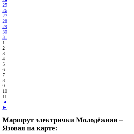
25
26
27
28
29
30
31
1
2
3
4
5
6
7
8
9
10
11
◄
►
Маршрут электрички Молодёжная –
Язовая на карте: