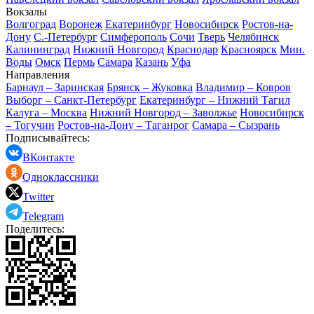
Вокзалы
Волгоград
Воронеж
Екатеринбург
Новосибирск
Ростов-на-
Дону
С.-Петербург
Симферополь
Сочи
Тверь
Челябинск
Калининград
Нижний Новгород
Краснодар
Красноярск
Мин.
Воды
Омск
Пермь
Самара
Казань
Уфа
Направления
Барнаул – Заринская
Брянск – Жуковка
Владимир – Ковров
Выборг – Санкт-Петербург
Екатеринбург – Нижний Тагил
Калуга – Москва
Нижний Новгород – Заволжье
Новосибирск
– Тогучин
Ростов-на-Дону – Таганрог
Самара – Сызрань
Подписывайтесь:
ВКонтакте
Одноклассники
Twitter
Telegram
Поделитесь: