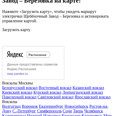
Завод – Березовка на карте:
Нажмите «Загрузить карту», чтобы увидеть маршрут
электрички Щебёночный Завод – Березовка и активировать
управление картой.
Загрузить карту
Вокзалы Москвы
Белорусский вокзал
Восточный вокзал
Казанский вокзал
Киевский вокзал
Курский вокзал
Ленинградский вокзал
Павелецкий вокзал
Савёловский вокзал
Ярославский вокзал
Вокзалы
Волгоград
Воронеж
Екатеринбург
Новосибирск
Ростов-на-
Дону
С.-Петербург
Симферополь
Сочи
Тверь
Челябинск
Калининград
Нижний Новгород
Краснодар
Красноярск
Мин.