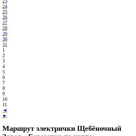
23
24
25
26
27
28
29
30
31
1
2
3
4
5
6
7
8
9
10
11
◄
►
Маршрут электрички Щебёночный