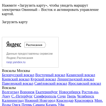
Нажмите «Загрузить карту», чтобы увидеть маршрут
электрички Овинный – Восток и активировать управление
картой.
Загрузить карту
Вокзалы Москвы
Белорусский вокзал
Восточный вокзал
Казанский вокзал
Киевский вокзал
Курский вокзал
Ленинградский вокзал
Павелецкий вокзал
Савёловский вокзал
Ярославский вокзал
Вокзалы
Волгоград
Воронеж
Екатеринбург
Новосибирск
Ростов-на-
Дону
С.-Петербург
Симферополь
Сочи
Тверь
Челябинск
Калининград
Нижний Новгород
Краснодар
Красноярск
Мин.
Воды
Омск
Пермь
Самара
Казань
Уфа