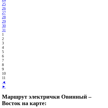
25
26
27
28
29
30
31
1
2
3
4
5
6
7
8
9
10
11
◄
►
Маршрут электрички Овинный –
Восток на карте: