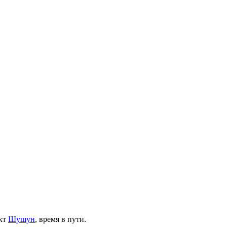
кт
Шушун
, время в пути.