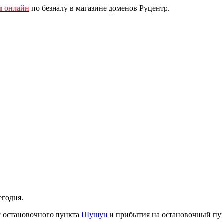
u
онлайн
по безналу в магазине доменов Руцентр.
егодня.
с остановочного пункта
Шушун
и прибытия на остановочный п