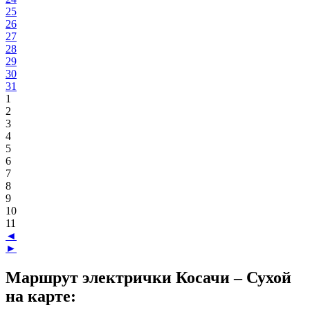
25
26
27
28
29
30
31
1
2
3
4
5
6
7
8
9
10
11
◄
►
Маршрут электрички Косачи – Сухой
на карте: