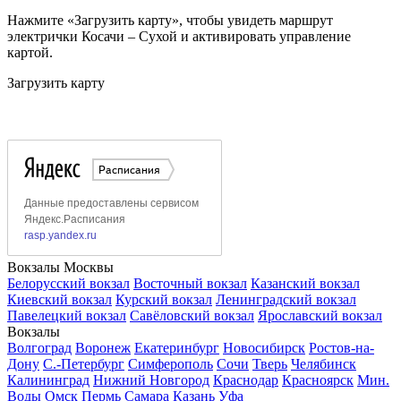
Нажмите «Загрузить карту», чтобы увидеть маршрут
электрички Косачи – Сухой и активировать управление
картой.
Загрузить карту
Вокзалы Москвы
Белорусский вокзал
Восточный вокзал
Казанский вокзал
Киевский вокзал
Курский вокзал
Ленинградский вокзал
Павелецкий вокзал
Савёловский вокзал
Ярославский вокзал
Вокзалы
Волгоград
Воронеж
Екатеринбург
Новосибирск
Ростов-на-
Дону
С.-Петербург
Симферополь
Сочи
Тверь
Челябинск
Калининград
Нижний Новгород
Краснодар
Красноярск
Мин.
Воды
Омск
Пермь
Самара
Казань
Уфа