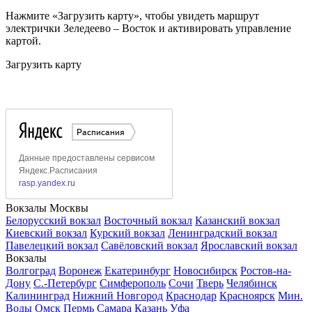
Нажмите «Загрузить карту», чтобы увидеть маршрут
электрички Зеледеево – Восток и активировать управление
картой.
Загрузить карту
Вокзалы Москвы
Белорусский вокзал
Восточный вокзал
Казанский вокзал
Киевский вокзал
Курский вокзал
Ленинградский вокзал
Павелецкий вокзал
Савёловский вокзал
Ярославский вокзал
Вокзалы
Волгоград
Воронеж
Екатеринбург
Новосибирск
Ростов-на-
Дону
С.-Петербург
Симферополь
Сочи
Тверь
Челябинск
Калининград
Нижний Новгород
Краснодар
Красноярск
Мин.
Воды
Омск
Пермь
Самара
Казань
Уфа