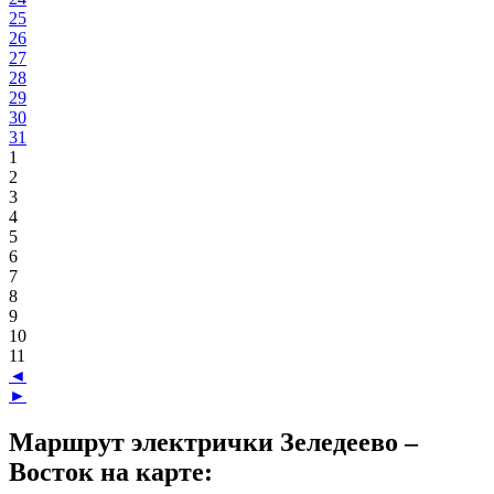
25
26
27
28
29
30
31
1
2
3
4
5
6
7
8
9
10
11
◄
►
Маршрут электрички Зеледеево –
Восток на карте: