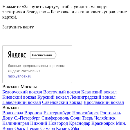
Нажмите «Загрузить карту», чтобы увидеть маршрут
электрички Зеледеево – Березовка и активировать управление
картой.
Загрузить карту
Вокзалы Москвы
Белорусский вокзал
Восточный вокзал
Казанский вокзал
Киевский вокзал
Курский вокзал
Ленинградский вокзал
Павелецкий вокзал
Савёловский вокзал
Ярославский вокзал
Вокзалы
Волгоград
Воронеж
Екатеринбург
Новосибирск
Ростов-на-
Дону
С.-Петербург
Симферополь
Сочи
Тверь
Челябинск
Калининград
Нижний Новгород
Краснодар
Красноярск
Мин.
Воды
Омск
Пермь
Самара
Казань
Уфа