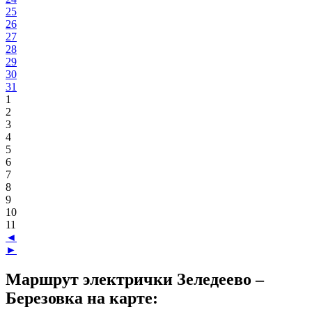
25
26
27
28
29
30
31
1
2
3
4
5
6
7
8
9
10
11
◄
►
Маршрут электрички Зеледеево –
Березовка на карте: