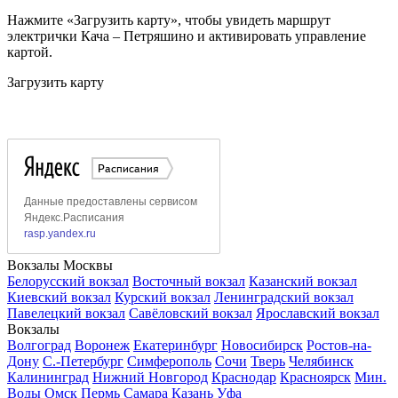
Нажмите «Загрузить карту», чтобы увидеть маршрут
электрички Кача – Петряшино и активировать управление
картой.
Загрузить карту
Вокзалы Москвы
Белорусский вокзал
Восточный вокзал
Казанский вокзал
Киевский вокзал
Курский вокзал
Ленинградский вокзал
Павелецкий вокзал
Савёловский вокзал
Ярославский вокзал
Вокзалы
Волгоград
Воронеж
Екатеринбург
Новосибирск
Ростов-на-
Дону
С.-Петербург
Симферополь
Сочи
Тверь
Челябинск
Калининград
Нижний Новгород
Краснодар
Красноярск
Мин.
Воды
Омск
Пермь
Самара
Казань
Уфа