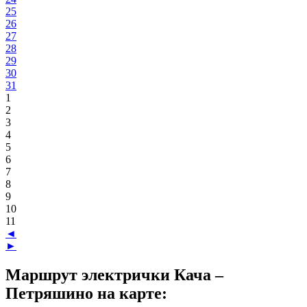
25
26
27
28
29
30
31
1
2
3
4
5
6
7
8
9
10
11
◄
►
Маршрут электрички Кача –
Петряшино на карте: