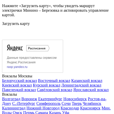
Нажмите «Загрузить карту», чтобы увидеть маршрут
электрички Минино – Березовка и активировать управление
картой.
Загрузить карту
Вокзалы Москвы
Белорусский вокзал
Восточный вокзал
Казанский вокзал
Киевский вокзал
Курский вокзал
Ленинградский вокзал
Павелецкий вокзал
Савёловский вокзал
Ярославский вокзал
Вокзалы
Волгоград
Воронеж
Екатеринбург
Новосибирск
Ростов-на-
Дону
С.-Петербург
Симферополь
Сочи
Тверь
Челябинск
Калининград
Нижний Новгород
Краснодар
Красноярск
Мин.
Воды
Омск
Пермь
Самара
Казань
Уфа