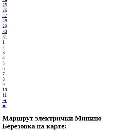
25
26
27
28
29
30
31
1
2
3
4
5
6
7
8
9
10
11
◄
►
Маршрут электрички Минино –
Березовка на карте: