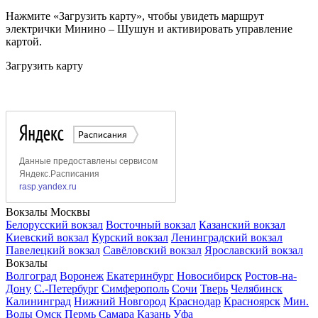
Нажмите «Загрузить карту», чтобы увидеть маршрут
электрички Минино – Шушун и активировать управление
картой.
Загрузить карту
Вокзалы Москвы
Белорусский вокзал
Восточный вокзал
Казанский вокзал
Киевский вокзал
Курский вокзал
Ленинградский вокзал
Павелецкий вокзал
Савёловский вокзал
Ярославский вокзал
Вокзалы
Волгоград
Воронеж
Екатеринбург
Новосибирск
Ростов-на-
Дону
С.-Петербург
Симферополь
Сочи
Тверь
Челябинск
Калининград
Нижний Новгород
Краснодар
Красноярск
Мин.
Воды
Омск
Пермь
Самара
Казань
Уфа