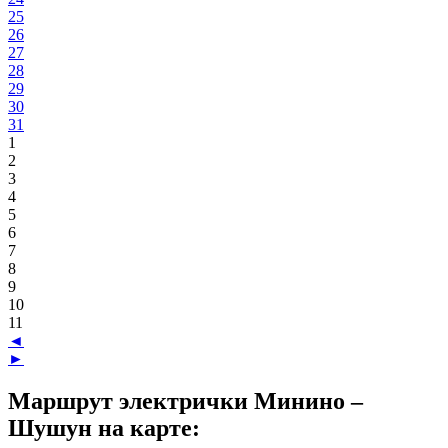
25
26
27
28
29
30
31
1
2
3
4
5
6
7
8
9
10
11
◄
►
Маршрут электрички Минино –
Шушун на карте: