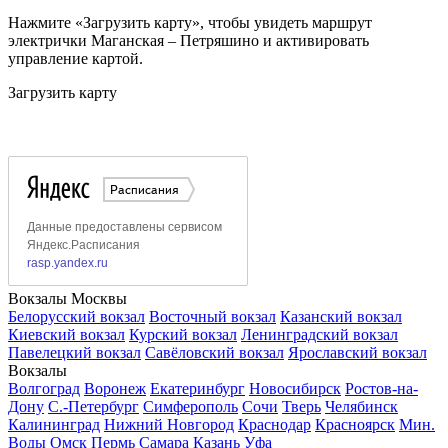
Нажмите «Загрузить карту», чтобы увидеть маршрут
электрички Маганская – Петряшино и активировать
управление картой.
Загрузить карту
Вокзалы Москвы
Белорусский вокзал
Восточный вокзал
Казанский вокзал
Киевский вокзал
Курский вокзал
Ленинградский вокзал
Павелецкий вокзал
Савёловский вокзал
Ярославский вокзал
Вокзалы
Волгоград
Воронеж
Екатеринбург
Новосибирск
Ростов-на-
Дону
С.-Петербург
Симферополь
Сочи
Тверь
Челябинск
Калининград
Нижний Новгород
Краснодар
Красноярск
Мин.
Воды
Омск
Пермь
Самара
Казань
Уфа