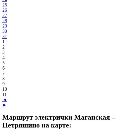
25
26
27
28
29
30
31
1
2
3
4
5
6
7
8
9
10
11
◄
►
Маршрут электрички Маганская –
Петряшино на карте: