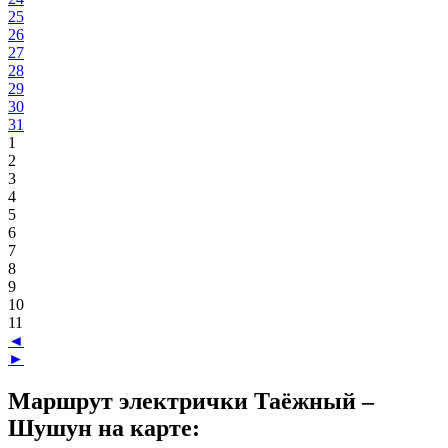
25
26
27
28
29
30
31
1
2
3
4
5
6
7
8
9
10
11
◄
►
Маршрут электрички Таёжный –
Шушун на карте: