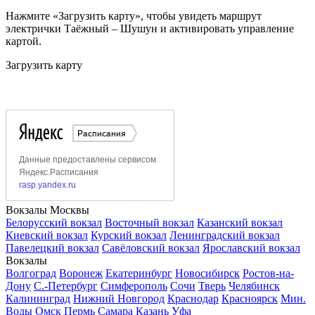
Нажмите «Загрузить карту», чтобы увидеть маршрут
электрички Таёжный – Шушун и активировать управление
картой.
Загрузить карту
Вокзалы Москвы
Белорусский вокзал
Восточный вокзал
Казанский вокзал
Киевский вокзал
Курский вокзал
Ленинградский вокзал
Павелецкий вокзал
Савёловский вокзал
Ярославский вокзал
Вокзалы
Волгоград
Воронеж
Екатеринбург
Новосибирск
Ростов-на-
Дону
С.-Петербург
Симферополь
Сочи
Тверь
Челябинск
Калининград
Нижний Новгород
Краснодар
Красноярск
Мин.
Воды
Омск
Пермь
Самара
Казань
Уфа