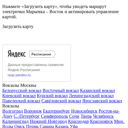
Нажмите «Загрузить карту», чтобы увидеть маршрут
электрички Марьевка – Восток и активировать управление
картой.
Загрузить карту
Вокзалы Москвы
Белорусский вокзал
Восточный вокзал
Казанский вокзал
Киевский вокзал
Курский вокзал
Ленинградский вокзал
Павелецкий вокзал
Савёловский вокзал
Ярославский вокзал
Вокзалы
Волгоград
Воронеж
Екатеринбург
Новосибирск
Ростов-на-
Дону
С.-Петербург
Симферополь
Сочи
Тверь
Челябинск
Калининград
Нижний Новгород
Краснодар
Красноярск
Мин.
Воды
Омск
Пермь
Самара
Казань
Уфа