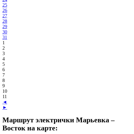
25
26
27
28
29
30
31
1
2
3
4
5
6
7
8
9
10
11
◄
►
Маршрут электрички Марьевка –
Восток на карте: