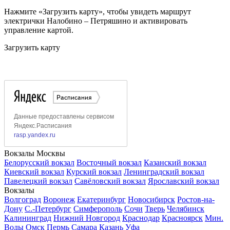
Нажмите «Загрузить карту», чтобы увидеть маршрут
электрички Налобино – Петряшино и активировать
управление картой.
Загрузить карту
Вокзалы Москвы
Белорусский вокзал
Восточный вокзал
Казанский вокзал
Киевский вокзал
Курский вокзал
Ленинградский вокзал
Павелецкий вокзал
Савёловский вокзал
Ярославский вокзал
Вокзалы
Волгоград
Воронеж
Екатеринбург
Новосибирск
Ростов-на-
Дону
С.-Петербург
Симферополь
Сочи
Тверь
Челябинск
Калининград
Нижний Новгород
Краснодар
Красноярск
Мин.
Воды
Омск
Пермь
Самара
Казань
Уфа