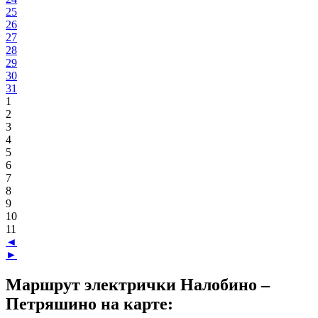
25
26
27
28
29
30
31
1
2
3
4
5
6
7
8
9
10
11
◄
►
Маршрут электрички Налобино –
Петряшино на карте: