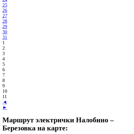
25
26
27
28
29
30
31
1
2
3
4
5
6
7
8
9
10
11
◄
►
Маршрут электрички Налобино –
Березовка на карте: