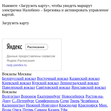
Нажмите «Загрузить карту», чтобы увидеть маршрут
электрички Налобино – Березовка и активировать управление
картой.
Загрузить карту
Вокзалы Москвы
Белорусский вокзал
Восточный вокзал
Казанский вокзал
Киевский вокзал
Курский вокзал
Ленинградский вокзал
Павелецкий вокзал
Савёловский вокзал
Ярославский вокзал
Вокзалы
Волгоград
Воронеж
Екатеринбург
Новосибирск
Ростов-на-
Дону
С.-Петербург
Симферополь
Сочи
Тверь
Челябинск
Калининград
Нижний Новгород
Краснодар
Красноярск
Мин.
Воды
Омск
Пермь
Самара
Казань
Уфа