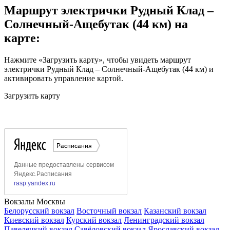
Маршрут электрички Рудный Клад –
Солнечный-Ащебутак (44 км) на
карте:
Нажмите «Загрузить карту», чтобы увидеть маршрут
электрички Рудный Клад – Солнечный-Ащебутак (44 км) и
активировать управление картой.
Загрузить карту
Вокзалы Москвы
Белорусский вокзал
Восточный вокзал
Казанский вокзал
Киевский вокзал
Курский вокзал
Ленинградский вокзал
Павелецкий вокзал
Савёловский вокзал
Ярославский вокзал