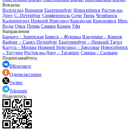
Вокзалы
Волгоград
Воронеж
Екатеринбург
Новосибирск
Ростов-на-
Дону
С.-Петербург
Симферополь
Сочи
Тверь
Челябинск
Калининград
Нижний Новгород
Краснодар
Красноярск
Мин.
Воды
Омск
Пермь
Самара
Казань
Уфа
Направления
Барнаул – Заринская
Брянск – Жуковка
Владимир – Ковров
Выборг – Санкт-Петербург
Екатеринбург – Нижний Тагил
Калуга – Москва
Нижний Новгород – Заволжье
Новосибирск
– Тогучин
Ростов-на-Дону – Таганрог
Самара – Сызрань
Подписывайтесь:
ВКонтакте
Одноклассники
Twitter
Telegram
Поделитесь: