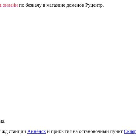
u
онлайн
по безналу в магазине доменов Руцентр.
ня.
с жд станции
Анненск
и прибытия на остановочный пункт
Скля