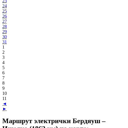
23
24
25
26
27
28
29
30
31
1
2
3
4
5
6
7
8
9
10
11
◄
►
Маршрут электрички Бердяуш –