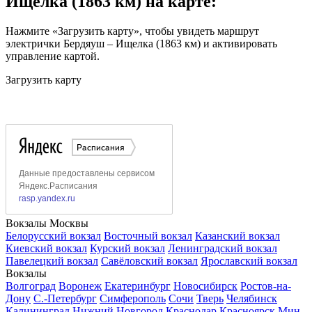
Ищелка (1863 км) на карте:
Нажмите «Загрузить карту», чтобы увидеть маршрут
электрички Бердяуш – Ищелка (1863 км) и активировать
управление картой.
Загрузить карту
Вокзалы Москвы
Белорусский вокзал
Восточный вокзал
Казанский вокзал
Киевский вокзал
Курский вокзал
Ленинградский вокзал
Павелецкий вокзал
Савёловский вокзал
Ярославский вокзал
Вокзалы
Волгоград
Воронеж
Екатеринбург
Новосибирск
Ростов-на-
Дону
С.-Петербург
Симферополь
Сочи
Тверь
Челябинск
Калининград
Нижний Новгород
Краснодар
Красноярск
Мин.