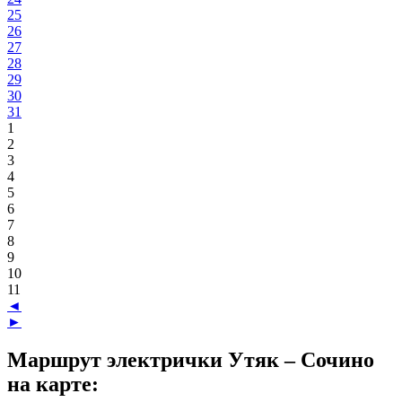
25
26
27
28
29
30
31
1
2
3
4
5
6
7
8
9
10
11
◄
►
Маршрут электрички Утяк – Сочино
на карте: