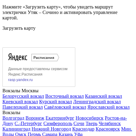
Нажмите «Загрузить карту», чтобы увидеть маршрут
электрички Утяк – Сочино и активировать управление
картой.
Загрузить карту
Вокзалы Москвы
Белорусский вокзал
Восточный вокзал
Казанский вокзал
Киевский вокзал
Курский вокзал
Ленинградский вокзал
Павелецкий вокзал
Савёловский вокзал
Ярославский вокзал
Вокзалы
Волгоград
Воронеж
Екатеринбург
Новосибирск
Ростов-на-
Дону
С.-Петербург
Симферополь
Сочи
Тверь
Челябинск
Калининград
Нижний Новгород
Краснодар
Красноярск
Мин.
Воды
Омск
Пермь
Самара
Казань
Уфа